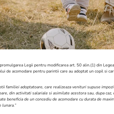
romulgarea Legii pentru modificarea art. 50 alin.(1) din Legea
i de acomodare pentru parintii care au adoptat un copil si care
sotii familiei adoptatoare, care realizeaza venituri supuse impoz
oare, din activitati salariale si asimilate acestora sau, dupa caz, 
oate beneficia de un concediu de acomodare cu durata de maximum
e lunara.”